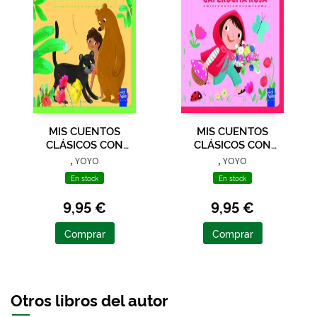
MIS CUENTOS
MIS CUENTOS
CLÁSICOS CON
CLÁSICOS CON
TEXTURAS. EL LIBRO
TEXTURAS.
, YOYO
, YOYO
DE LA SELVA
CAPERUCITA ROJA
En stock
En stock
9,95 €
9,95 €
Comprar
Comprar
Otros libros del autor