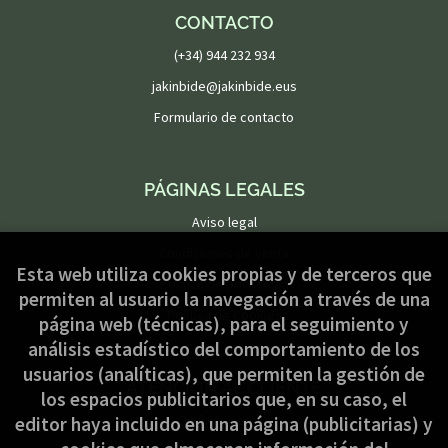
CONTACTO
(+34) 944 232 934
jakinbide@jakinbide.eus
Formulario de contacto
PÁGINAS LEGALES
Aviso legal
Condiciones de venta
Esta web utiliza cookies propias y de terceros que
Política de privacidad
permiten al usuario la navegación a través de una
Política de Cookies
página web (técnicas), para el seguimiento y
análisis estadístico del comportamiento de los
usuarios (analíticas), que permiten la gestión de
ATENCIÓN AL CLIENTE
los espacios publicitarios que, en su caso, el
Quiénes somos
editor haya incluido en una página (publicitarias) y