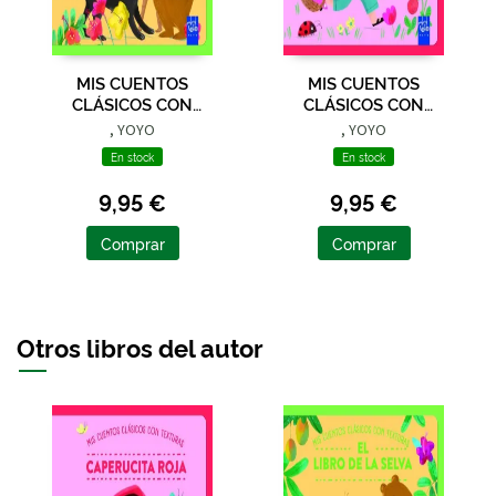
MIS CUENTOS
MIS CUENTOS
CLÁSICOS CON
CLÁSICOS CON
TEXTURAS. EL LIBRO
TEXTURAS.
, YOYO
, YOYO
DE LA SELVA
CAPERUCITA ROJA
En stock
En stock
9,95 €
9,95 €
Comprar
Comprar
Otros libros del autor