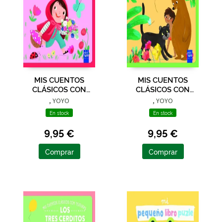
MIS CUENTOS
MIS CUENTOS
CLÁSICOS CON
CLÁSICOS CON
TEXTURAS.
TEXTURAS. EL LIBRO
, YOYO
, YOYO
CAPERUCITA ROJA
DE LA SELVA
En stock
En stock
9,95 €
9,95 €
Comprar
Comprar