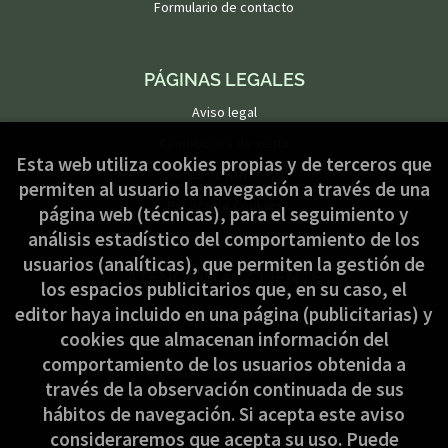
Formulario de contacto
PÁGINAS LEGALES
Aviso legal
Condiciones de venta
Esta web utiliza cookies propias y de terceros que
Política de privacidad
permiten al usuario la navegación a través de una
Política de Cookies
página web (técnicas), para el seguimiento y
análisis estadístico del comportamiento de los
usuarios (analíticas), que permiten la gestión de
ATENCIÓN AL CLIENTE
los espacios publicitarios que, en su caso, el
Quiénes somos
editor haya incluido en una página (publicitarias) y
cookies que almacenan información del
Pedidos especiales
comportamiento de los usuarios obtenida a
Formulario de desistimiento
través de la observación continuada de sus
hábitos de navegación. Si acepta este aviso
consideraremos que acepta su uso. Puede