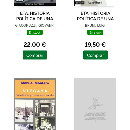
ETA. HISTORIA
ETA. HISTORIA
POLÍTICA DE UNA
POLÍTICA DE UNA
LUCHA ARMADA - 2ª
LUCHA ARMADA - 1ª
GIACOPUZZI, GIOVANNI
BRUNI, LUIGI
PARTE
PARTE
En stock
En stock
22,00 €
19,50 €
Comprar
Comprar