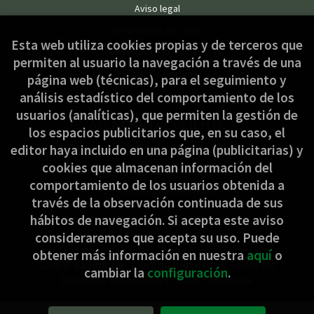
Aviso legal
Condiciones de venta
Esta web utiliza cookies propias y de terceros que
Política de privacidad
permiten al usuario la navegación a través de una
Política de Cookies
página web (técnicas), para el seguimiento y
análisis estadístico del comportamiento de los
usuarios (analíticas), que permiten la gestión de
ATENCIÓN AL CLIENTE
los espacios publicitarios que, en su caso, el
Quiénes somos
editor haya incluido en una página (publicitarias) y
cookies que almacenan información del
Pedidos especiales
comportamiento de los usuarios obtenida a
Formulario de desistimiento
través de la observación continuada de sus
hábitos de navegación. Si acepta este aviso
consideraremos que acepta su uso. Puede
obtener más información en nuestra
aquí
o
2026 ©
Jakinbide - Librería Diocesana
. Todos los
cambiar la
configuración
.
Derechos Reservados |
Grupo Trevenque