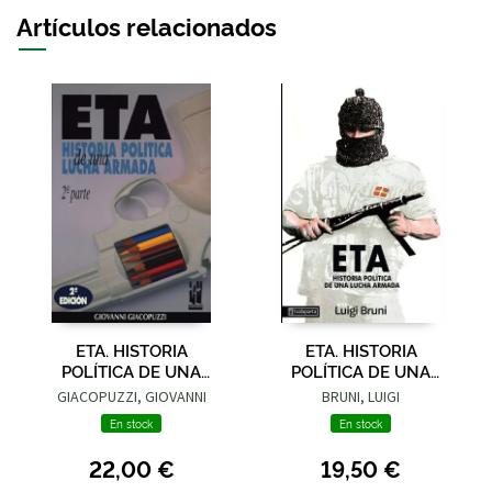
Artículos relacionados
ETA. HISTORIA
ETA. HISTORIA
POLÍTICA DE UNA
POLÍTICA DE UNA
LUCHA ARMADA - 2ª
LUCHA ARMADA - 1ª
GIACOPUZZI, GIOVANNI
BRUNI, LUIGI
PARTE
PARTE
En stock
En stock
22,00 €
19,50 €