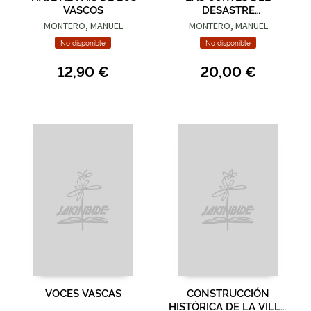
VASCOS
DESASTRE
IMPRESIONES
MONTERO, MANUEL
MONTERO, MANUEL
PARLAMENTARIAS
No disponible
No disponible
12,90 €
20,00 €
VOCES VASCAS
CONSTRUCCIÓN
HISTÓRICA DE LA VILLA