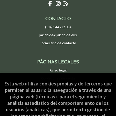
CONTACTO
(+34) 944 232 934
jakinbide@jakinbide.eus
Formulario de contacto
PÁGINAS LEGALES
Aviso legal
Condiciones de venta
Esta web utiliza cookies propias y de terceros que
Política de privacidad
permiten al usuario la navegación a través de una
Política de Cookies
página web (técnicas), para el seguimiento y
análisis estadístico del comportamiento de los
usuarios (analíticas), que permiten la gestión de
ATENCIÓN AL CLIENTE