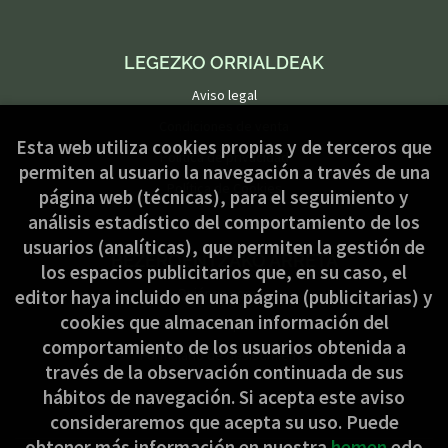
LEGEZKO ORRIALDEAK
Aviso legal
Condiciones de venta
Esta web utiliza cookies propias y de terceros que
Política de privacidad
permiten al usuario la navegación a través de una
Política de Cookies
página web (técnicas), para el seguimiento y
análisis estadístico del comportamiento de los
usuarios (analíticas), que permiten la gestión de
BEZEROENTZAKO ARRETA
los espacios publicitarios que, en su caso, el
Quiénes somos
editor haya incluido en una página (publicitarias) y
cookies que almacenan información del
Pedidos especiales
comportamiento de los usuarios obtenida a
Formulario de desistimiento
través de la observación continuada de sus
hábitos de navegación. Si acepta este aviso
consideraremos que acepta su uso. Puede
obtener más información en nuestra
hemen
edo