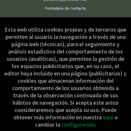
Formulario de contacto
PÁGINAS LEGALES
Esta web utiliza cookies propias y de terceros que
permiten al usuario la navegación a través de una
Aviso legal
página web (técnicas), para el seguimiento y
Condiciones de venta
análisis estadístico del comportamiento de los
Política de privacidad
usuarios (analíticas), que permiten la gestión de
los espacios publicitarios que, en su caso, el
Política de Cookies
editor haya incluido en una página (publicitarias) y
cookies que almacenan información del
ATENCIÓN AL CLIENTE
comportamiento de los usuarios obtenida a
través de la observación continuada de sus
Quiénes somos
hábitos de navegación. Si acepta este aviso
Pedidos especiales
consideraremos que acepta su uso. Puede
Formulario de desistimiento
obtener más información en nuestra
aquí
o
cambiar la
configuración
.