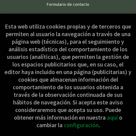
Formulario de contacto
PÁGINAS LEGALES
Esta web utiliza cookies propias y de terceros que
permiten al usuario la navegación a través de una
Aviso legal
página web (técnicas), para el seguimiento y
Condiciones de venta
análisis estadístico del comportamiento de los
Política de privacidad
usuarios (analíticas), que permiten la gestión de
los espacios publicitarios que, en su caso, el
Política de Cookies
editor haya incluido en una página (publicitarias) y
cookies que almacenan información del
ATENCIÓN AL CLIENTE
comportamiento de los usuarios obtenida a
través de la observación continuada de sus
Quiénes somos
hábitos de navegación. Si acepta este aviso
Pedidos especiales
consideraremos que acepta su uso. Puede
Formulario de desistimiento
obtener más información en nuestra
aquí
o
cambiar la
configuración
.