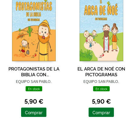
PROTAGONISTAS DE LA
EL ARCA DE NOÉ CON
BIBLIA CON
PICTOGRAMAS
PICTOGRAMAS
EQUIPO SAN PABLO.
EQUIPO SAN PABLO.
En stock
En stock
5,90 €
5,90 €
Comprar
Comprar