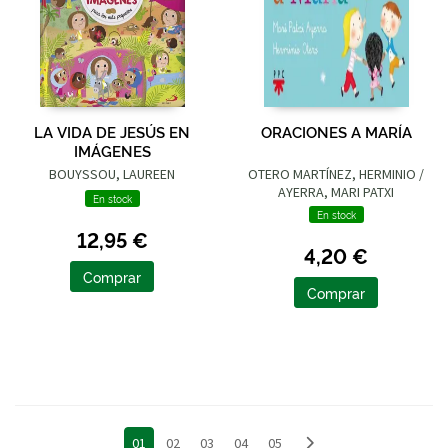
LA VIDA DE JESÚS EN
ORACIONES A MARÍA
IMÁGENES
BOUYSSOU, LAUREEN
OTERO MARTÍNEZ, HERMINIO /
AYERRA, MARI PATXI
En stock
En stock
12,95 €
4,20 €
Comprar
Comprar
01
02
03
04
05