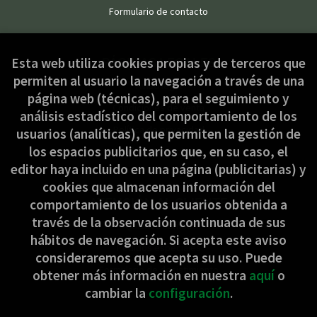
Formulario de contacto
PÁGINAS LEGALES
Esta web utiliza cookies propias y de terceros que
permiten al usuario la navegación a través de una
Aviso legal
página web (técnicas), para el seguimiento y
Condiciones de venta
análisis estadístico del comportamiento de los
Política de privacidad
usuarios (analíticas), que permiten la gestión de
los espacios publicitarios que, en su caso, el
Política de Cookies
editor haya incluido en una página (publicitarias) y
cookies que almacenan información del
ATENCIÓN AL CLIENTE
comportamiento de los usuarios obtenida a
través de la observación continuada de sus
Quiénes somos
hábitos de navegación. Si acepta este aviso
Pedidos especiales
consideraremos que acepta su uso. Puede
Formulario de desistimiento
obtener más información en nuestra
aquí
o
cambiar la
configuración
.