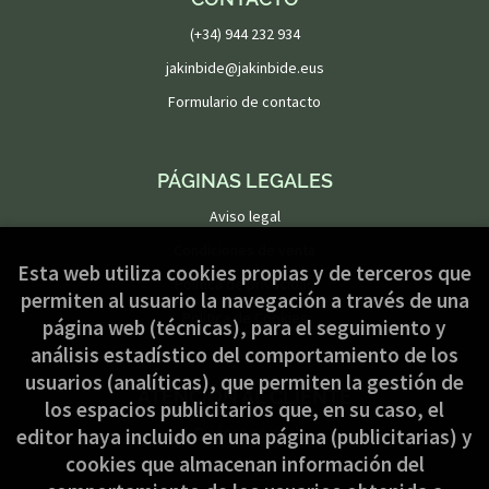
(+34) 944 232 934
jakinbide@jakinbide.eus
Formulario de contacto
PÁGINAS LEGALES
Aviso legal
Condiciones de venta
Esta web utiliza cookies propias y de terceros que
Política de privacidad
permiten al usuario la navegación a través de una
Política de Cookies
página web (técnicas), para el seguimiento y
análisis estadístico del comportamiento de los
usuarios (analíticas), que permiten la gestión de
ATENCIÓN AL CLIENTE
los espacios publicitarios que, en su caso, el
Quiénes somos
editor haya incluido en una página (publicitarias) y
cookies que almacenan información del
Pedidos especiales