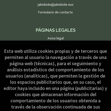
jakinbide@jakinbide.eus
Formulario de contacto
PÁGINAS LEGALES
Aviso legal
Condiciones de venta
Esta web utiliza cookies propias y de terceros que
Política de privacidad
permiten al usuario la navegación a través de una
Política de Cookies
página web (técnicas), para el seguimiento y
análisis estadístico del comportamiento de los
usuarios (analíticas), que permiten la gestión de
ATENCIÓN AL CLIENTE
los espacios publicitarios que, en su caso, el
Quiénes somos
editor haya incluido en una página (publicitarias) y
cookies que almacenan información del
Pedidos especiales
comportamiento de los usuarios obtenida a
Formulario de desistimiento
través de la observación continuada de sus