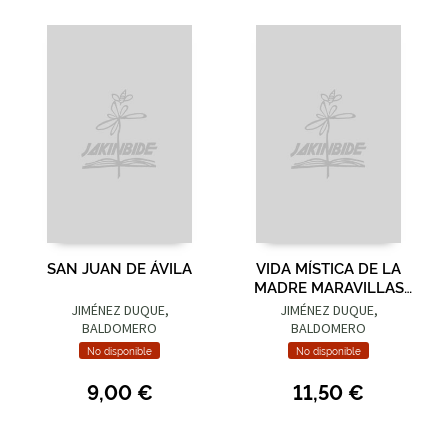
SAN JUAN DE ÁVILA
VIDA MÍSTICA DE LA
MADRE MARAVILLAS
DE JESÚS
JIMÉNEZ DUQUE,
JIMÉNEZ DUQUE,
BALDOMERO
BALDOMERO
No disponible
No disponible
9,00 €
11,50 €