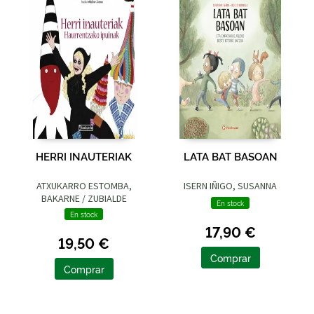
HERRI INAUTERIAK
LATA BAT BASOAN
ATXUKARRO ESTOMBA,
ISERN IÑIGO, SUSANNA
BAKARNE / ZUBIALDE
En stock
GRAJIRENA, IZASKUN
En stock
17,90 €
19,50 €
Comprar
Comprar