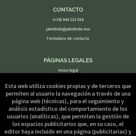
CONTACTO
(+34) 944 232 934
jakinbide@jakinbide.eus
Formulario de contacto
PÁGINAS LEGALES
Aviso legal
Condiciones de venta
Esta web utiliza cookies propias y de terceros que
Política de privacidad
permiten al usuario la navegación a través de una
Política de Cookies
página web (técnicas), para el seguimiento y
análisis estadístico del comportamiento de los
usuarios (analíticas), que permiten la gestión de
ATENCIÓN AL CLIENTE
los espacios publicitarios que, en su caso, el
Quiénes somos
editor haya incluido en una página (publicitarias) y