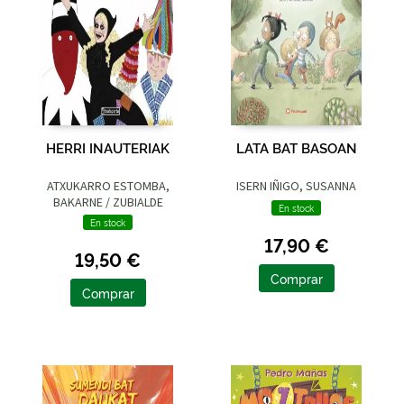
HERRI INAUTERIAK
LATA BAT BASOAN
ATXUKARRO ESTOMBA,
ISERN IÑIGO, SUSANNA
BAKARNE / ZUBIALDE
En stock
GRAJIRENA, IZASKUN
En stock
17,90 €
19,50 €
Comprar
Comprar