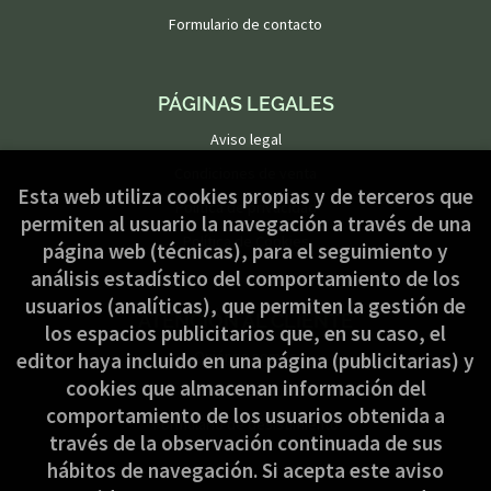
Formulario de contacto
PÁGINAS LEGALES
Aviso legal
Condiciones de venta
Esta web utiliza cookies propias y de terceros que
Política de privacidad
permiten al usuario la navegación a través de una
Política de Cookies
página web (técnicas), para el seguimiento y
análisis estadístico del comportamiento de los
usuarios (analíticas), que permiten la gestión de
ATENCIÓN AL CLIENTE
los espacios publicitarios que, en su caso, el
Quiénes somos
editor haya incluido en una página (publicitarias) y
cookies que almacenan información del
Pedidos especiales
comportamiento de los usuarios obtenida a
Formulario de desistimiento
través de la observación continuada de sus
hábitos de navegación. Si acepta este aviso