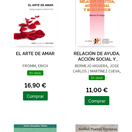
EL ARTE DE AMAR
RELACIÓN DE AYUDA,
ACCIÓN SOCIAL Y
MARGINACIÓN
FROMM, ERICH
BERMEJO HIGUERA, JOSE
CARLOS / MARTÍNEZ CUEVA,
En stock
ANA
En stock
16,90 €
11,00 €
Comprar
Comprar