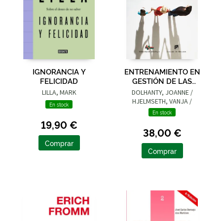
IGNORANCIA Y
ENTRENAMIENTO EN
FELICIDAD
GESTIÓN DE LAS
EMOCIONES DIRIGIDO
LILLA, MARK
DOLHANTY, JOANNE /
A PADRES. GUÍA PARA
HJELMSETH, VANJA /
En stock
EL CLÍNIC
AUSTBO, BENTE / VASSBO
En stock
HAGEN, ANNE HILDE
19,90 €
38,00 €
Comprar
Comprar