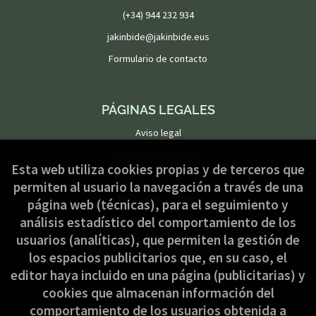
(+34) 944 232 934
jakinbide@jakinbide.eus
Formulario de contacto
PÁGINAS LEGALES
Aviso legal
Condiciones de venta
Esta web utiliza cookies propias y de terceros que
Política de privacidad
permiten al usuario la navegación a través de una
Política de Cookies
página web (técnicas), para el seguimiento y
análisis estadístico del comportamiento de los
usuarios (analíticas), que permiten la gestión de
ATENCIÓN AL CLIENTE
los espacios publicitarios que, en su caso, el
Quiénes somos
editor haya incluido en una página (publicitarias) y
cookies que almacenan información del
Pedidos especiales
comportamiento de los usuarios obtenida a