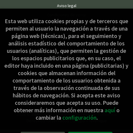
Aviso legal
Condiciones de venta
Esta web utiliza cookies propias y de terceros que
Política de privacidad
permiten al usuario la navegación a través de una
Política de Cookies
página web (técnicas), para el seguimiento y
análisis estadístico del comportamiento de los
usuarios (analíticas), que permiten la gestión de
ATENCIÓN AL CLIENTE
los espacios publicitarios que, en su caso, el
Quiénes somos
editor haya incluido en una página (publicitarias) y
cookies que almacenan información del
Pedidos especiales
comportamiento de los usuarios obtenida a
Formulario de desistimiento
través de la observación continuada de sus
hábitos de navegación. Si acepta este aviso
consideraremos que acepta su uso. Puede
obtener más información en nuestra
aquí
o
2026 ©
Jakinbide - Librería Diocesana
. Todos los
cambiar la
configuración
.
Derechos Reservados |
Grupo Trevenque