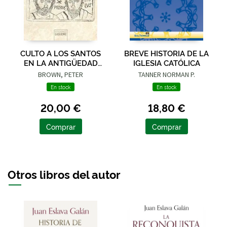
CULTO A LOS SANTOS
BREVE HISTORIA DE LA
EN LA ANTIGÜEDAD
IGLESIA CATÓLICA
TARDIA, EL
BROWN, PETER
TANNER NORMAN P.
En stock
En stock
20,00 €
18,80 €
Comprar
Comprar
Otros libros del autor