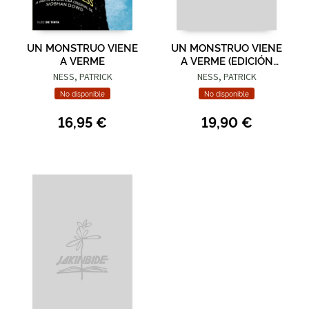
UN MONSTRUO VIENE
UN MONSTRUO VIENE
A VERME
A VERME (EDICIÓN
ESPECIAL)
NESS, PATRICK
NESS, PATRICK
No disponible
No disponible
16,95 €
19,90 €