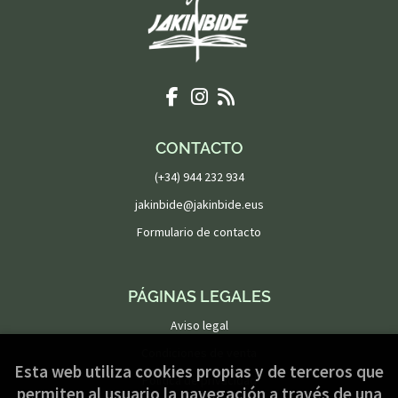
CONTACTO
(+34) 944 232 934
jakinbide@jakinbide.eus
Formulario de contacto
PÁGINAS LEGALES
Aviso legal
Condiciones de venta
Esta web utiliza cookies propias y de terceros que
Política de privacidad
permiten al usuario la navegación a través de una