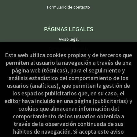
Formulario de contacto
PÁGINAS LEGALES
Aviso legal
Condiciones de venta
Esta web utiliza cookies propias y de terceros que
Política de privacidad
permiten al usuario la navegación a través de una
Política de Cookies
página web (técnicas), para el seguimiento y
análisis estadístico del comportamiento de los
usuarios (analíticas), que permiten la gestión de
ATENCIÓN AL CLIENTE
los espacios publicitarios que, en su caso, el
Quiénes somos
editor haya incluido en una página (publicitarias) y
cookies que almacenan información del
Pedidos especiales
comportamiento de los usuarios obtenida a
Formulario de desistimiento
través de la observación continuada de sus
hábitos de navegación. Si acepta este aviso