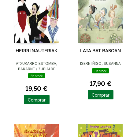
HERRI INAUTERIAK
LATA BAT BASOAN
ATXUKARRO ESTOMBA,
ISERN IÑIGO, SUSANNA
BAKARNE / ZUBIALDE
En stock
GRAJIRENA, IZASKUN
En stock
17,90 €
19,50 €
Comprar
Comprar