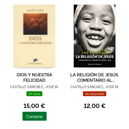
DIOS Y NUESTRA
LA RELIGIÓN DE JESÚS.
FELICIDAD
COMENTARIO AL
EVANGELIO DIARIO
CASTILLO SÁNCHEZ, JOSÉ M.
CASTILLO SÁNCHEZ, JOSÉ M.
2020
En stock
No disponible
15,00 €
12,00 €
Comprar