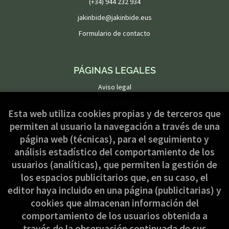
(+34) 944 232 934
jakinbide@jakinbide.eus
Formulario de contacto
PÁGINAS LEGALES
Aviso legal
Condiciones de venta
Esta web utiliza cookies propias y de terceros que
Política de privacidad
permiten al usuario la navegación a través de una
Política de Cookies
página web (técnicas), para el seguimiento y
análisis estadístico del comportamiento de los
usuarios (analíticas), que permiten la gestión de
ATENCIÓN AL CLIENTE
los espacios publicitarios que, en su caso, el
Quiénes somos
editor haya incluido en una página (publicitarias) y
cookies que almacenan información del
Pedidos especiales
comportamiento de los usuarios obtenida a
Formulario de desistimiento
través de la observación continuada de sus