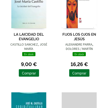
LA LAICIDAD DEL
FIJOS LOS OJOS EN
EVANGELIO
JESÚS
CASTILLO SANCHEZ, JOSÉ
ALEIXANDRE PARRA,
MARÍA
DOLORES / MARTÍN
VELASCO, JUAN / PAGOLA
En stock
En stock
ELORZA, JOSÉ ANTONIO
9,00 €
16,26 €
Comprar
Comprar