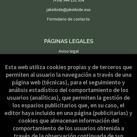
(+34) 944 232 934
jakinbide@jakinbide.eus
Formulario de contacto
PÁGINAS LEGALES
Aviso legal
Condiciones de venta
Esta web utiliza cookies propias y de terceros que
Política de privacidad
permiten al usuario la navegación a través de una
Política de Cookies
página web (técnicas), para el seguimiento y
análisis estadístico del comportamiento de los
usuarios (analíticas), que permiten la gestión de
ATENCIÓN AL CLIENTE
los espacios publicitarios que, en su caso, el
Quiénes somos
editor haya incluido en una página (publicitarias) y
cookies que almacenan información del
Pedidos especiales
comportamiento de los usuarios obtenida a
Formulario de desistimiento
través de la observación continuada de sus