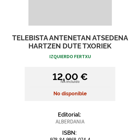
TELEBISTA ANTENETAN ATSEDENA
HARTZEN DUTE TXORIEK
IZQUIERDO FERTXU
12,00 €
IVA incluido
No disponible
Editorial:
ALBERDANIA
ISBN:
978-84-9868-074-4