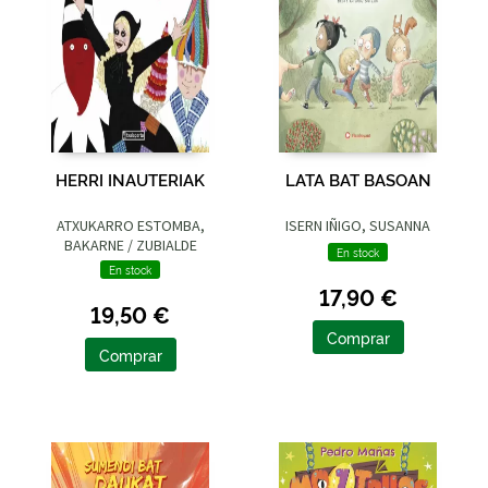
HERRI INAUTERIAK
LATA BAT BASOAN
ATXUKARRO ESTOMBA,
ISERN IÑIGO, SUSANNA
BAKARNE / ZUBIALDE
En stock
GRAJIRENA, IZASKUN
En stock
17,90 €
19,50 €
Comprar
Comprar