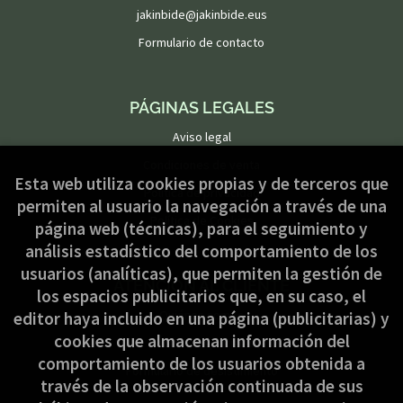
jakinbide@jakinbide.eus
Formulario de contacto
PÁGINAS LEGALES
Aviso legal
Condiciones de venta
Esta web utiliza cookies propias y de terceros que
Política de privacidad
permiten al usuario la navegación a través de una
Política de Cookies
página web (técnicas), para el seguimiento y
análisis estadístico del comportamiento de los
usuarios (analíticas), que permiten la gestión de
ATENCIÓN AL CLIENTE
los espacios publicitarios que, en su caso, el
Quiénes somos
editor haya incluido en una página (publicitarias) y
cookies que almacenan información del
Pedidos especiales
comportamiento de los usuarios obtenida a
Formulario de desistimiento
través de la observación continuada de sus