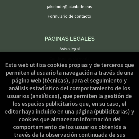
jakinbide@jakinbide.eus
Formulario de contacto
PÁGINAS LEGALES
Aviso legal
Condiciones de venta
Esta web utiliza cookies propias y de terceros que
Política de privacidad
permiten al usuario la navegación a través de una
Política de Cookies
página web (técnicas), para el seguimiento y
análisis estadístico del comportamiento de los
usuarios (analíticas), que permiten la gestión de
ATENCIÓN AL CLIENTE
los espacios publicitarios que, en su caso, el
Quiénes somos
editor haya incluido en una página (publicitarias) y
cookies que almacenan información del
Pedidos especiales
comportamiento de los usuarios obtenida a
Formulario de desistimiento
través de la observación continuada de sus