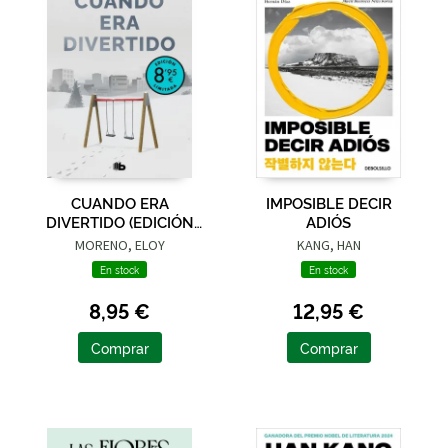
CUANDO ERA
IMPOSIBLE DECIR
DIVERTIDO (EDICIÓN
ADIÓS
LIMITADA · VERANO)
MORENO, ELOY
KANG, HAN
En stock
En stock
8,95 €
12,95 €
Comprar
Comprar