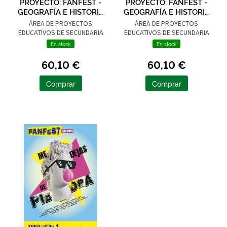
PROYECTO: FANFEST -
PROYECTO: FANFEST -
GEOGRAFÍA E HISTORIA
GEOGRAFÍA E HISTORIA
2 ESO
4 ESO
ÁREA DE PROYECTOS
ÁREA DE PROYECTOS
EDUCATIVOS DE SECUNDARIA
EDUCATIVOS DE SECUNDARIA
EDELVIVES
EDELVIVES
En stock
En stock
60,10 €
60,10 €
Comprar
Comprar