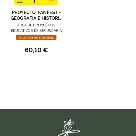
PROYECTO: FANFEST -
GEOGRAFÍA E HISTORIA
1 ESO
ÁREA DE PROYECTOS
EDUCATIVOS DE SECUNDARIA
EDELVIVES
Disponible en 2 semanas
60,10 €