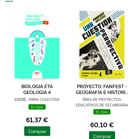
BIOLOGIA ETA
PROYECTO: FANFEST -
GEOLOGIA 4
GEOGRAFÍA E HISTORIA
4 ESO
EDEBÉ, OBRA COLECTIVA
ÁREA DE PROYECTOS
EDUCATIVOS DE SECUNDARIA
En stock
EDELVIVES
En stock
61,37 €
60,10 €
Comprar
Comprar