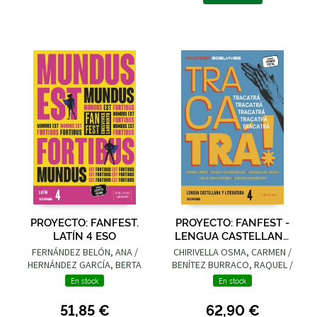
PROYECTO: FANFEST.
PROYECTO: FANFEST -
LATÍN 4 ESO
LENGUA CASTELLANA
Y LITERATURA 4 ESO
FERNÁNDEZ BELÓN, ANA /
CHIRIVELLA OSMA, CARMEN /
HERNÁNDEZ GARCÍA, BERTA
BENÍTEZ BURRACO, RAQUEL /
PÉREZ ALONSO, JESÚS ELOY
En stock
En stock
/ SÁNCHEZ VÁZQUEZ, Mª
ESPERANZA
51,85 €
62,90 €