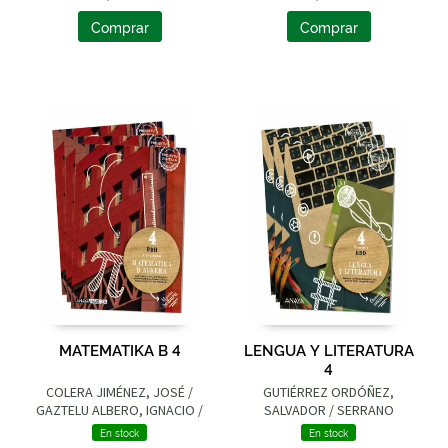
Comprar
Comprar
MATEMATIKA B 4
LENGUA Y LITERATURA
4
COLERA JIMÉNEZ, JOSÉ /
GUTIÉRREZ ORDÓÑEZ,
GAZTELU ALBERO, IGNACIO /
SALVADOR / SERRANO
OLIVEIRA GONZÁLEZ, Mª
SERRANO, JOAQUÍN / PÉREZ
En stock
En stock
JOSÉ / COLERA CAÑAS,
FERNÁNDEZ, DESIRÉE / LUNA