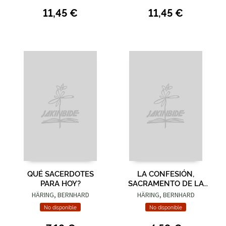
11,45 €
11,45 €
QUÉ SACERDOTES
LA CONFESIÓN,
PARA HOY?
SACRAMENTO DE LA
ALEGRÍA (5. ED.)
HÄRING, BERNHARD
HÄRING, BERNHARD
No disponible
No disponible