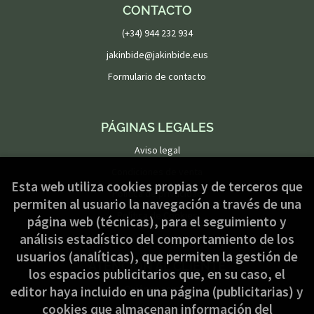
CONTACTO
(+34) 944 232 934
jakinbide@jakinbide.eus
Formulario de contacto
PÁGINAS LEGALES
Aviso legal
Condiciones de venta
Esta web utiliza cookies propias y de terceros que
Política de privacidad
permiten al usuario la navegación a través de una
Política de Cookies
página web (técnicas), para el seguimiento y
análisis estadístico del comportamiento de los
usuarios (analíticas), que permiten la gestión de
ATENCIÓN AL CLIENTE
los espacios publicitarios que, en su caso, el
Quiénes somos
editor haya incluido en una página (publicitarias) y
cookies que almacenan información del
Pedidos especiales