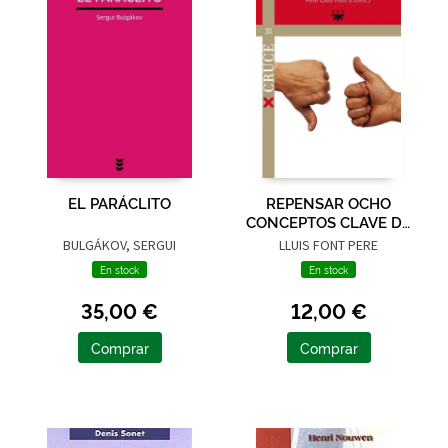
EL PARÁCLITO
REPENSAR OCHO
CONCEPTOS CLAVE DE
LA MORAL
BULGÁKOV, SERGUI
LLUIS FONT PERE
En stock
En stock
35,00 €
12,00 €
Comprar
Comprar