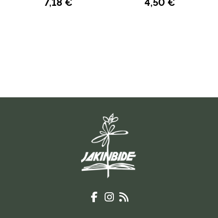
7,18 €
4,50 €