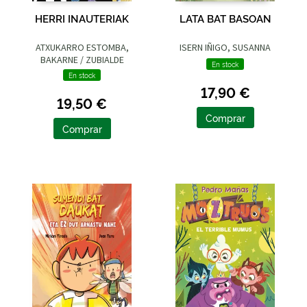
HERRI INAUTERIAK
LATA BAT BASOAN
ATXUKARRO ESTOMBA,
ISERN IÑIGO, SUSANNA
BAKARNE / ZUBIALDE
En stock
GRAJIRENA, IZASKUN
En stock
17,90 €
19,50 €
Comprar
Comprar