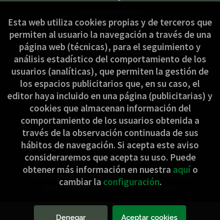
Condiciones de venta
Esta web utiliza cookies propias y de terceros que
Política de privacidad
permiten al usuario la navegación a través de una
Política de Cookies
página web (técnicas), para el seguimiento y
análisis estadístico del comportamiento de los
usuarios (analíticas), que permiten la gestión de
ATENCIÓN AL CLIENTE
los espacios publicitarios que, en su caso, el
Quiénes somos
editor haya incluido en una página (publicitarias) y
cookies que almacenan información del
Pedidos especiales
comportamiento de los usuarios obtenida a
Formulario de desistimiento
través de la observación continuada de sus
hábitos de navegación. Si acepta este aviso
consideraremos que acepta su uso. Puede
obtener más información en nuestra
aquí
o
2026 ©
Jakinbide - Librería Diocesana
. Todos los
cambiar la
configuración
.
Derechos Reservados |
Grupo Trevenque
Denegar
Aceptar cookies