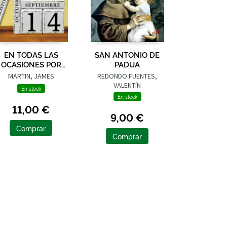
EN TODAS LAS
SAN ANTONIO DE
OCASIONES POR
PADUA
TODAS LAS
MARTIN, JAMES
REDONDO FUENTES,
RAZONES
VALENTÍN
En stock
En stock
11,00 €
9,00 €
Comprar
Comprar