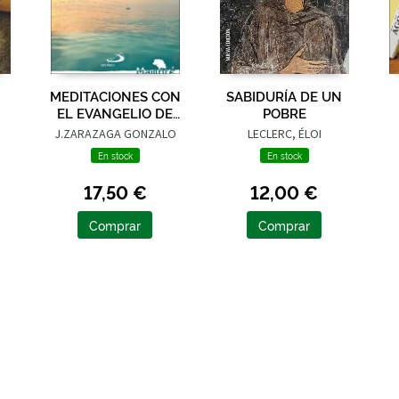
MEDITACIONES CON
SABIDURÍA DE UN
EL EVANGELIO DE
POBRE
JUAN
J.ZARAZAGA GONZALO
LECLERC, ÉLOI
En stock
En stock
17,50 €
12,00 €
Comprar
Comprar