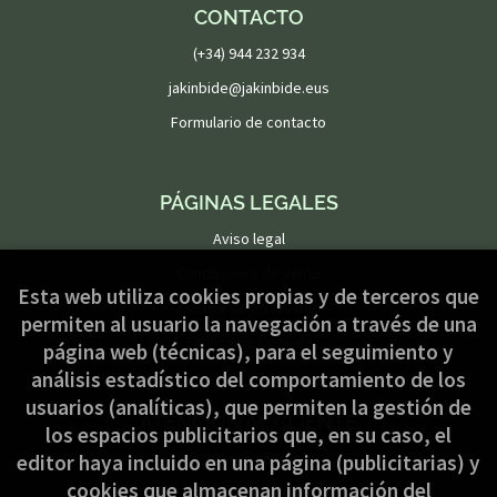
CONTACTO
(+34) 944 232 934
jakinbide@jakinbide.eus
Formulario de contacto
PÁGINAS LEGALES
Aviso legal
Condiciones de venta
Esta web utiliza cookies propias y de terceros que
Política de privacidad
permiten al usuario la navegación a través de una
Política de Cookies
página web (técnicas), para el seguimiento y
análisis estadístico del comportamiento de los
usuarios (analíticas), que permiten la gestión de
ATENCIÓN AL CLIENTE
los espacios publicitarios que, en su caso, el
Quiénes somos
editor haya incluido en una página (publicitarias) y
cookies que almacenan información del
Pedidos especiales