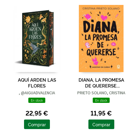
AQUÍ ARDEN LAS
DIANA, LA PROMESA
FLORES
DE QUERERSE.
AMISTAD EN CURSO
, @AIGUADVALENCIA
PRIETO SOLANO, CRISTINA
En stock
En stock
22,95 €
11,95 €
Comprar
Comprar