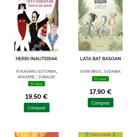
HERRI INAUTERIAK
LATA BAT BASOAN
ATXUKARRO ESTOMBA,
ISERN IÑIGO, SUSANNA
BAKARNE / ZUBIALDE
En stock
GRAJIRENA, IZASKUN
En stock
17,90 €
19,50 €
Comprar
Comprar