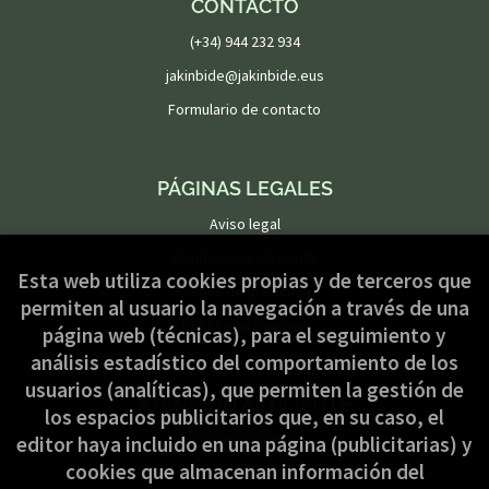
CONTACTO
(+34) 944 232 934
jakinbide@jakinbide.eus
Formulario de contacto
PÁGINAS LEGALES
Aviso legal
Condiciones de venta
Esta web utiliza cookies propias y de terceros que
Política de privacidad
permiten al usuario la navegación a través de una
Política de Cookies
página web (técnicas), para el seguimiento y
análisis estadístico del comportamiento de los
usuarios (analíticas), que permiten la gestión de
ATENCIÓN AL CLIENTE
los espacios publicitarios que, en su caso, el
Quiénes somos
editor haya incluido en una página (publicitarias) y
cookies que almacenan información del
Pedidos especiales