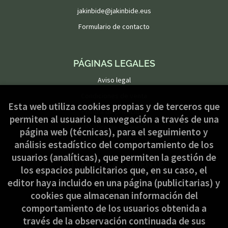
jakinbide@jakinbide.eus
Formulario de contacto
PÁGINAS LEGALES
Aviso legal
Condiciones de venta
Esta web utiliza cookies propias y de terceros que
Política de privacidad
permiten al usuario la navegación a través de una
Política de Cookies
página web (técnicas), para el seguimiento y
análisis estadístico del comportamiento de los
usuarios (analíticas), que permiten la gestión de
ATENCIÓN AL CLIENTE
los espacios publicitarios que, en su caso, el
Quiénes somos
editor haya incluido en una página (publicitarias) y
cookies que almacenan información del
Pedidos especiales
comportamiento de los usuarios obtenida a
Formulario de desistimiento
través de la observación continuada de sus