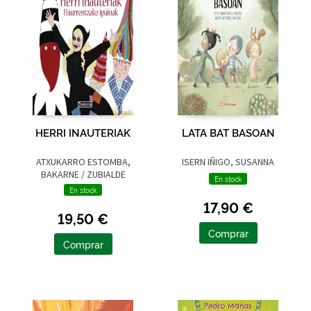
HERRI INAUTERIAK
LATA BAT BASOAN
ATXUKARRO ESTOMBA,
ISERN IÑIGO, SUSANNA
BAKARNE / ZUBIALDE
En stock
GRAJIRENA, IZASKUN
En stock
17,90 €
19,50 €
Comprar
Comprar