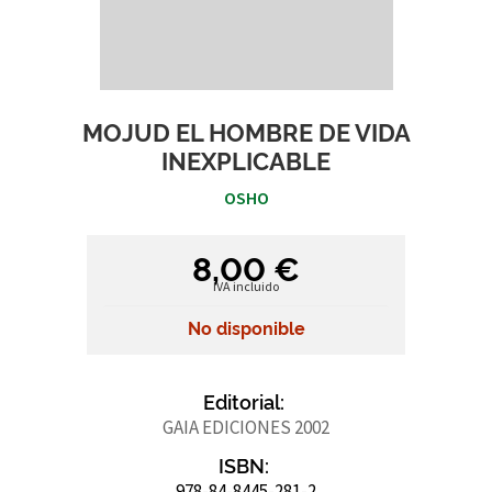
MOJUD EL HOMBRE DE VIDA
INEXPLICABLE
OSHO
8,00 €
IVA incluido
No disponible
Editorial:
GAIA EDICIONES 2002
ISBN:
978-84-8445-281-2