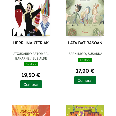
HERRI INAUTERIAK
LATA BAT BASOAN
ATXUKARRO ESTOMBA,
ISERN IÑIGO, SUSANNA
BAKARNE / ZUBIALDE
En stock
GRAJIRENA, IZASKUN
En stock
17,90 €
19,50 €
Comprar
Comprar