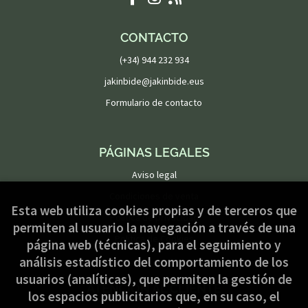
CONTACTO
(+34) 944 232 934
jakinbide@jakinbide.eus
Formulario de contacto
PÁGINAS LEGALES
Aviso legal
Condiciones de venta
Esta web utiliza cookies propias y de terceros que
Política de privacidad
permiten al usuario la navegación a través de una
Política de Cookies
página web (técnicas), para el seguimiento y
análisis estadístico del comportamiento de los
usuarios (analíticas), que permiten la gestión de
ATENCIÓN AL CLIENTE
los espacios publicitarios que, en su caso, el