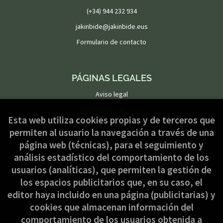
(+34) 944 232 934
jakinbide@jakinbide.eus
Formulario de contacto
PÁGINAS LEGALES
Aviso legal
Condiciones de venta
Esta web utiliza cookies propias y de terceros que
Política de privacidad
permiten al usuario la navegación a través de una
Política de Cookies
página web (técnicas), para el seguimiento y
análisis estadístico del comportamiento de los
usuarios (analíticas), que permiten la gestión de
ATENCIÓN AL CLIENTE
los espacios publicitarios que, en su caso, el
Quiénes somos
editor haya incluido en una página (publicitarias) y
cookies que almacenan información del
Pedidos especiales
comportamiento de los usuarios obtenida a