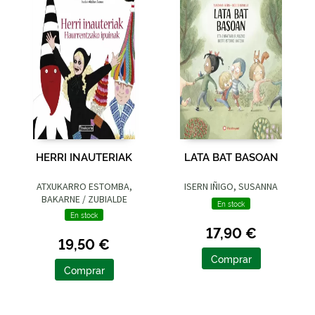
HERRI INAUTERIAK
LATA BAT BASOAN
ATXUKARRO ESTOMBA,
ISERN IÑIGO, SUSANNA
BAKARNE / ZUBIALDE
En stock
GRAJIRENA, IZASKUN
En stock
17,90 €
19,50 €
Comprar
Comprar