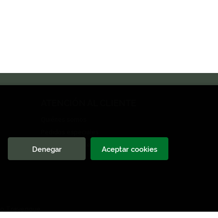
ATENCIÓN AL CLIENTE
Quiénes somos
Pedidos especiales
Formulario de desistimiento
Denegar
Aceptar cookies
o Trevenque