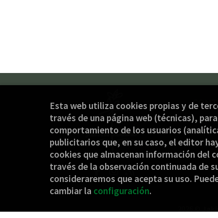
CONT
Esta web utiliza cookies propias y de ter
través de una página web (técnicas), para 
(+34
comportamiento de los usuarios (analítica
jaki
publicitarios que, en su caso, el editor ha
Form
cookies que almacenan información del c
través de la observación continuada de su
consideraremos que acepta su uso. Pued
cambiar la
configuración
.
2026 ©
Jaki