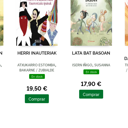
UN
HERRI INAUTERIAK
LATA BAT BASOAN
D
A,
ATXUKARRO ESTOMBA,
ISERN IÑIGO, SUSANNA
T
BAKARNE / ZUBIALDE
/
En stock
GRAJIRENA, IZASKUN
En stock
17,90 €
19,50 €
Comprar
Comprar