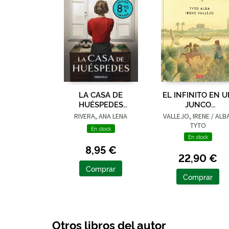
LA CASA DE
EL INFINITO EN 
HUÉSPEDES
JUNCO
(EDICIÓN LIMITADA ·
(ADAPTACIÓN
RIVERA, ANA LENA
VALLEJO, IRENE / ALB
VERANO)
GRÁFICA)
TYTO
En stock
En stock
8,95 €
22,90 €
Comprar
Comprar
Otros libros del autor