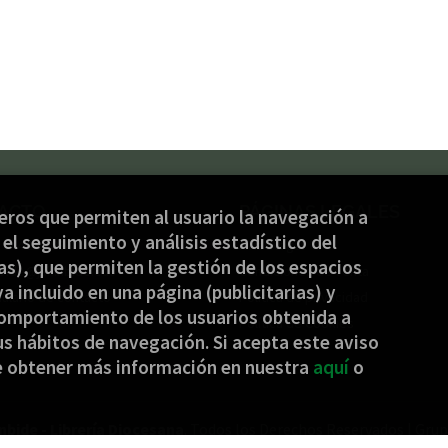
ACTO
PÁGINAS LEGALES
ceros que permiten al usuario la navegación a
el seguimiento y análisis estadístico del
) 944 232 934
Aviso legal
s), que permiten la gestión de los espacios
nbide@jakinbide.eus
Condiciones de venta
ya incluido en una página (publicitarias) y
ulario de contacto
Política de privacidad
omportamiento de los usuarios obtenida a
Política de Cookies
s hábitos de navegación. Si acepta este aviso
e obtener más información en nuestra
aquí
o
nbide - Librería Diocesana
. Todos los Derechos Reservados |
Grup