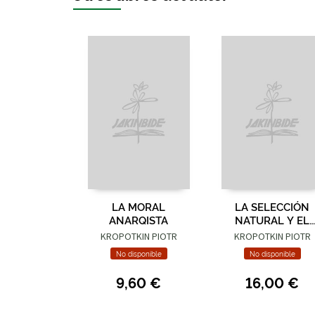
LA MORAL
LA SELECCIÓN
ANARQISTA
NATURAL Y EL
APOYO MUTUO
KROPOTKIN PIOTR
KROPOTKIN PIOTR
No disponible
No disponible
9,60 €
16,00 €