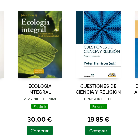
R
ECOLOGÍA
CUESTIONES DE
INTEGRAL
CIENCIA Y RELIGIÓN
A
TATAY NIETO, JAIME
HRRISON PETER
En stock
En stock
30,00 €
19,85 €
Comprar
Comprar