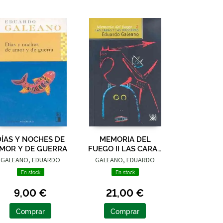
DÍAS Y NOCHES DE
MEMORIA DEL
MOR Y DE GUERRA
FUEGO II LAS CARAS
Y LAS MÁSCARAS
GALEANO, EDUARDO
GALEANO, EDUARDO
En stock
En stock
9,00 €
21,00 €
Comprar
Comprar