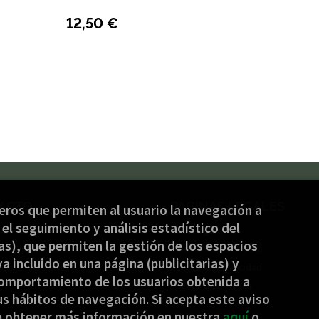
12,50 €
ACTO
PÁGINAS LEGALES
ceros que permiten al usuario la navegación a
el seguimiento y análisis estadístico del
) 944 232 934
Aviso legal
s), que permiten la gestión de los espacios
nbide@jakinbide.eus
Condiciones de venta
ya incluido en una página (publicitarias) y
ulario de contacto
Política de privacidad
omportamiento de los usuarios obtenida a
Política de Cookies
s hábitos de navegación. Si acepta este aviso
e obtener más información en nuestra
aquí
o