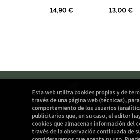
14,90 €
13,00 €
CONT
Esta web utiliza cookies propias y de ter
través de una página web (técnicas), para 
(+34
comportamiento de los usuarios (analítica
jaki
publicitarios que, en su caso, el editor ha
Form
cookies que almacenan información del c
través de la observación continuada de su
consideraremos que acepta su uso. Pued