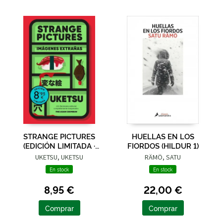
STRANGE PICTURES
HUELLAS EN LOS
(EDICIÓN LIMITADA ·
FIORDOS (HILDUR 1)
VERANO)
UKETSU, UKETSU
RÄMÖ, SATU
En stock
En stock
8,95 €
22,00 €
Comprar
Comprar