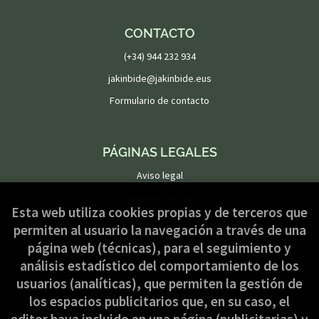
CONTACTO
(+34) 944 232 934
jakinbide@jakinbide.eus
Formulario de contacto
PÁGINAS LEGALES
Aviso legal
Condiciones de venta
Esta web utiliza cookies propias y de terceros que
Política de privacidad
permiten al usuario la navegación a través de una
Política de Cookies
página web (técnicas), para el seguimiento y
análisis estadístico del comportamiento de los
usuarios (analíticas), que permiten la gestión de
ATENCIÓN AL CLIENTE
los espacios publicitarios que, en su caso, el
Quiénes somos