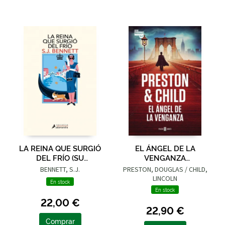
LA REINA QUE SURGIÓ
EL ÁNGEL DE LA
DEL FRÍO (SU
VENGANZA
MAJESTAD, LA REINA
(INSPECTOR
BENNETT, S.J.
PRESTON, DOUGLAS / CHILD,
INVESTIGADORA 5)
PENDERGAST 22)
LINCOLN
En stock
En stock
22,00 €
22,90 €
Comprar