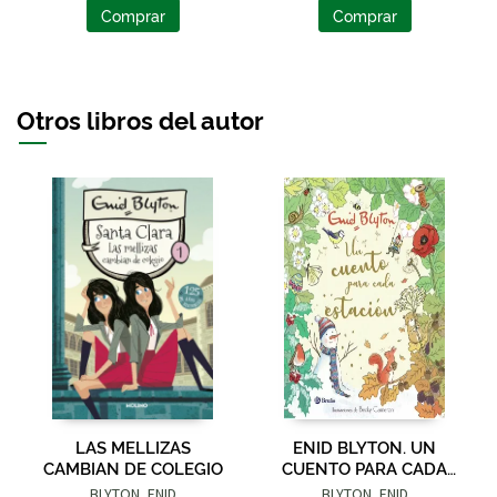
Comprar
Comprar
Otros libros del autor
LAS MELLIZAS
ENID BLYTON. UN
CAMBIAN DE COLEGIO
CUENTO PARA CADA
ESTACIÓN
BLYTON, ENID
BLYTON, ENID