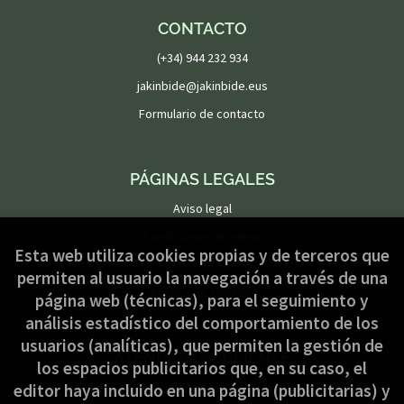
CONTACTO
(+34) 944 232 934
jakinbide@jakinbide.eus
Formulario de contacto
PÁGINAS LEGALES
Aviso legal
Condiciones de venta
Esta web utiliza cookies propias y de terceros que
Política de privacidad
permiten al usuario la navegación a través de una
Política de Cookies
página web (técnicas), para el seguimiento y
análisis estadístico del comportamiento de los
usuarios (analíticas), que permiten la gestión de
ATENCIÓN AL CLIENTE
los espacios publicitarios que, en su caso, el
Quiénes somos
editor haya incluido en una página (publicitarias) y