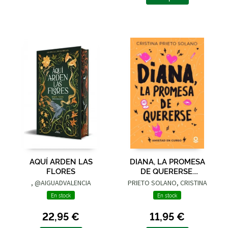
AQUÍ ARDEN LAS
DIANA, LA PROMESA
FLORES
DE QUERERSE.
AMISTAD EN CURSO
, @AIGUADVALENCIA
PRIETO SOLANO, CRISTINA
En stock
En stock
22,95 €
11,95 €