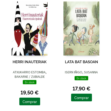
HERRI INAUTERIAK
LATA BAT BASOAN
ATXUKARRO ESTOMBA,
ISERN IÑIGO, SUSANNA
BAKARNE / ZUBIALDE
En stock
GRAJIRENA, IZASKUN
En stock
17,90 €
19,50 €
Comprar
Comprar