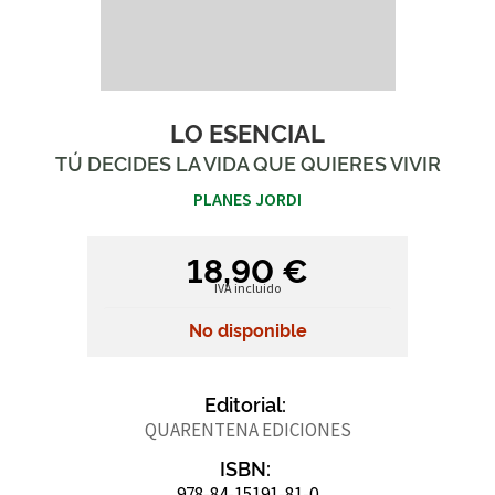
LO ESENCIAL
TÚ DECIDES LA VIDA QUE QUIERES VIVIR
PLANES JORDI
18,90 €
IVA incluido
No disponible
Editorial:
QUARENTENA EDICIONES
ISBN:
978-84-15191-81-0