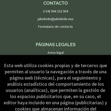
CONTACTO
(+34) 944 232 934
jakinbide@jakinbide.eus
Formulario de contacto
PÁGINAS LEGALES
Aviso legal
Condiciones de venta
Esta web utiliza cookies propias y de terceros que
Política de privacidad
permiten al usuario la navegación a través de una
Política de Cookies
página web (técnicas), para el seguimiento y
análisis estadístico del comportamiento de los
usuarios (analíticas), que permiten la gestión de
ATENCIÓN AL CLIENTE
los espacios publicitarios que, en su caso, el
Quiénes somos
editor haya incluido en una página (publicitarias) y
cookies que almacenan información del
Pedidos especiales