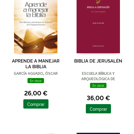
APRENDE A MANEJAR
BIBLIA DE JERUSALÉN
LA BIBLIA
GARCÍA AGUADO, ÓSCAR
ESCUELA BÍBLICA Y
ARQUEOLÓGICA DE
En stock
JERUSALÉN
En stock
26,00 €
36,00 €
Comprar
Comprar