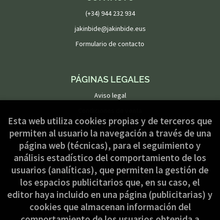
(+34) 944 232 934
jakinbide@jakinbide.eus
Formulario de contacto
PÁGINAS LEGALES
Aviso legal
Condiciones de venta
Esta web utiliza cookies propias y de terceros que
Política de privacidad
permiten al usuario la navegación a través de una
Política de Cookies
página web (técnicas), para el seguimiento y
análisis estadístico del comportamiento de los
usuarios (analíticas), que permiten la gestión de
ATENCIÓN AL CLIENTE
los espacios publicitarios que, en su caso, el
Quiénes somos
editor haya incluido en una página (publicitarias) y
cookies que almacenan información del
Pedidos especiales
comportamiento de los usuarios obtenida a