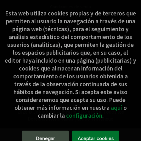
Condiciones de venta
Esta web utiliza cookies propias y de terceros que
Política de privacidad
permiten al usuario la navegación a través de una
Política de Cookies
página web (técnicas), para el seguimiento y
análisis estadístico del comportamiento de los
usuarios (analíticas), que permiten la gestión de
ATENCIÓN AL CLIENTE
los espacios publicitarios que, en su caso, el
Quiénes somos
editor haya incluido en una página (publicitarias) y
cookies que almacenan información del
Pedidos especiales
comportamiento de los usuarios obtenida a
Formulario de desistimiento
través de la observación continuada de sus
hábitos de navegación. Si acepta este aviso
consideraremos que acepta su uso. Puede
obtener más información en nuestra
aquí
o
2026 ©
Jakinbide - Librería Diocesana
. Todos los
cambiar la
configuración
.
Derechos Reservados |
Grupo Trevenque
Denegar
Aceptar cookies