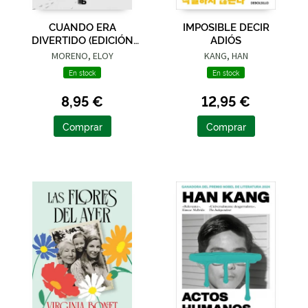
CUANDO ERA
IMPOSIBLE DECIR
DIVERTIDO (EDICIÓN
ADIÓS
LIMITADA · VERANO)
MORENO, ELOY
KANG, HAN
En stock
En stock
8,95 €
12,95 €
Comprar
Comprar