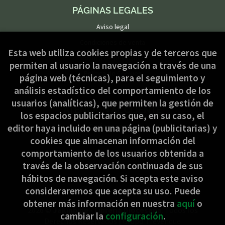
PÁGINAS LEGALES
Aviso legal
Condiciones de venta
Esta web utiliza cookies propias y de terceros que
Política de privacidad
permiten al usuario la navegación a través de una
Política de Cookies
página web (técnicas), para el seguimiento y
análisis estadístico del comportamiento de los
usuarios (analíticas), que permiten la gestión de
ATENCIÓN AL CLIENTE
los espacios publicitarios que, en su caso, el
Quiénes somos
editor haya incluido en una página (publicitarias) y
cookies que almacenan información del
Pedidos especiales
comportamiento de los usuarios obtenida a
Formulario de desistimiento
través de la observación continuada de sus
hábitos de navegación. Si acepta este aviso
consideraremos que acepta su uso. Puede
obtener más información en nuestra
aquí
o
2026 ©
Jakinbide - Librería Diocesana
. Todos los
cambiar la
configuración
.
Derechos Reservados |
Grupo Trevenque