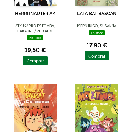
HERRI INAUTERIAK
LATA BAT BASOAN
ATXUKARRO ESTOMBA,
ISERN IÑIGO, SUSANNA
BAKARNE / ZUBIALDE
En stock
GRAJIRENA, IZASKUN
En stock
17,90 €
19,50 €
Comprar
Comprar