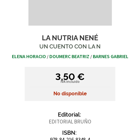
LA NUTRIA NENÉ
UN CUENTO CON LA N
ELENA HORACIO
DOUMERC BEATRIZ
BARNES GABRIEL
/
/
3,50 €
IVA incluido
No disponible
Editorial:
EDITORIAL BRUÑO
ISBN:
978-84-216-8348-4