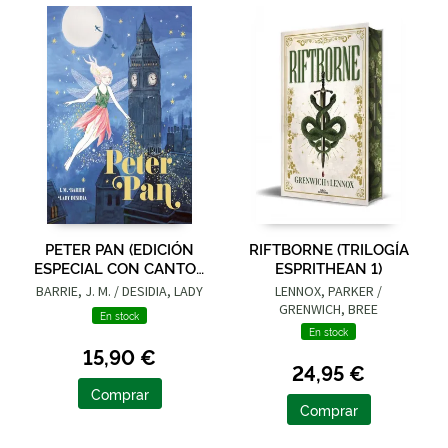
PETER PAN (EDICIÓN
RIFTBORNE (TRILOGÍA
ESPECIAL CON CANTOS
ESPRITHEAN 1)
TINTADOS)
BARRIE, J. M. / DESIDIA, LADY
LENNOX, PARKER /
GRENWICH, BREE
En stock
En stock
15,90 €
24,95 €
Comprar
Comprar