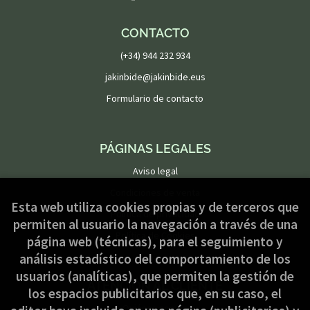
CONTACTO
(+34) 944 232 934
jakinbide@jakinbide.eus
Formulario de contacto
PÁGINAS LEGALES
Aviso legal
Condiciones de venta
Esta web utiliza cookies propias y de terceros que
Política de privacidad
permiten al usuario la navegación a través de una
Política de Cookies
página web (técnicas), para el seguimiento y
análisis estadístico del comportamiento de los
usuarios (analíticas), que permiten la gestión de
ATENCIÓN AL CLIENTE
los espacios publicitarios que, en su caso, el
Quiénes somos