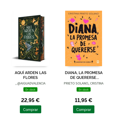
AQUÍ ARDEN LAS
DIANA, LA PROMESA
FLORES
DE QUERERSE.
AMISTAD EN CURSO
, @AIGUADVALENCIA
PRIETO SOLANO, CRISTINA
En stock
En stock
22,95 €
11,95 €
Comprar
Comprar