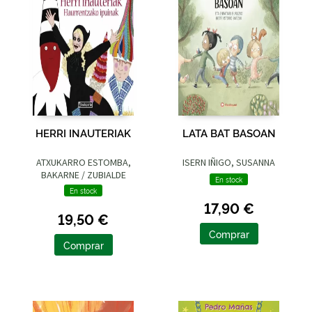
HERRI INAUTERIAK
LATA BAT BASOAN
ATXUKARRO ESTOMBA,
ISERN IÑIGO, SUSANNA
BAKARNE / ZUBIALDE
En stock
GRAJIRENA, IZASKUN
En stock
17,90 €
19,50 €
Comprar
Comprar