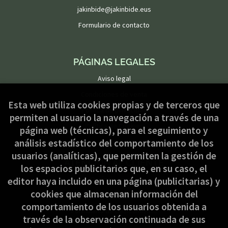
jakinbide@jakinbide.eus
Formulario de contacto
PÁGINAS LEGALES
Aviso legal
Condiciones de venta
Esta web utiliza cookies propias y de terceros que
Política de privacidad
permiten al usuario la navegación a través de una
Política de Cookies
página web (técnicas), para el seguimiento y
análisis estadístico del comportamiento de los
usuarios (analíticas), que permiten la gestión de
ATENCIÓN AL CLIENTE
los espacios publicitarios que, en su caso, el
Quiénes somos
editor haya incluido en una página (publicitarias) y
cookies que almacenan información del
Pedidos especiales
comportamiento de los usuarios obtenida a
Formulario de desistimiento
través de la observación continuada de sus