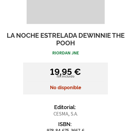
LA NOCHE ESTRELADA DEWINNIE THE
POOH
RIORDAN JNE
19,95 €
IVA incluido
No disponible
Editorial:
CESMA, S.A.
ISBN:
978-84-675-3667-6