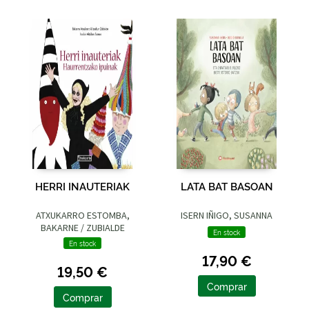
HERRI INAUTERIAK
LATA BAT BASOAN
ATXUKARRO ESTOMBA,
ISERN IÑIGO, SUSANNA
BAKARNE / ZUBIALDE
En stock
GRAJIRENA, IZASKUN
En stock
17,90 €
19,50 €
Comprar
Comprar