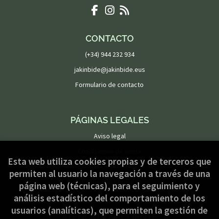
CONTACTO
(+34) 944 232 934
jakinbide@jakinbide.eus
Formulario de contacto
PÁGINAS LEGALES
Aviso legal
Condiciones de venta
Esta web utiliza cookies propias y de terceros que
Política de privacidad
permiten al usuario la navegación a través de una
Política de Cookies
página web (técnicas), para el seguimiento y
análisis estadístico del comportamiento de los
usuarios (analíticas), que permiten la gestión de
ATENCIÓN AL CLIENTE