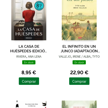
LA CASA DE
EL INFINITO EN UN
HUÉSPEDES (EDICIÓN
JUNCO (ADAPTACIÓN
LIMITADA · VERANO)
GRÁFICA)
RIVERA, ANA LENA
VALLEJO, IRENE / ALBA, TYTO
En stock
En stock
8,95 €
22,90 €
Comprar
Comprar