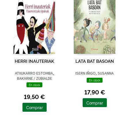
HERRI INAUTERIAK
LATA BAT BASOAN
ATXUKARRO ESTOMBA,
ISERN IÑIGO, SUSANNA
BAKARNE / ZUBIALDE
En stock
GRAJIRENA, IZASKUN
En stock
17,90 €
19,50 €
Comprar
Comprar