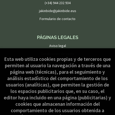
(+34) 944 232 934
jakinbide@jakinbide.eus
Formulario de contacto
PÁGINAS LEGALES
Aviso legal
Condiciones de venta
Esta web utiliza cookies propias y de terceros que
Política de privacidad
permiten al usuario la navegación a través de una
Política de Cookies
página web (técnicas), para el seguimiento y
análisis estadístico del comportamiento de los
usuarios (analíticas), que permiten la gestión de
ATENCIÓN AL CLIENTE
los espacios publicitarios que, en su caso, el
Quiénes somos
editor haya incluido en una página (publicitarias) y
cookies que almacenan información del
Pedidos especiales
comportamiento de los usuarios obtenida a
Formulario de desistimiento