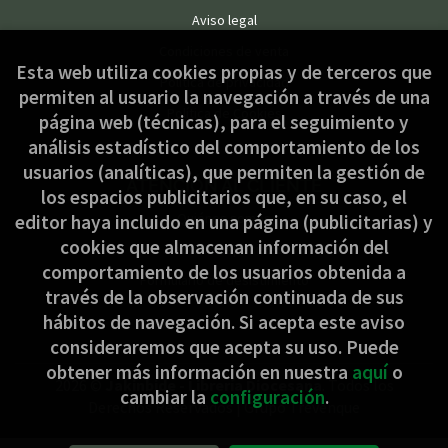
Aviso legal
Condiciones de venta
Esta web utiliza cookies propias y de terceros que
Política de privacidad
permiten al usuario la navegación a través de una
Política de Cookies
página web (técnicas), para el seguimiento y
análisis estadístico del comportamiento de los
usuarios (analíticas), que permiten la gestión de
ATENCIÓN AL CLIENTE
los espacios publicitarios que, en su caso, el
Quiénes somos
editor haya incluido en una página (publicitarias) y
cookies que almacenan información del
Pedidos especiales
comportamiento de los usuarios obtenida a
Formulario de desistimiento
través de la observación continuada de sus
hábitos de navegación. Si acepta este aviso
consideraremos que acepta su uso. Puede
obtener más información en nuestra
aquí
o
2026 ©
Jakinbide - Librería Diocesana
. Todos los
cambiar la
configuración
.
Derechos Reservados |
Grupo Trevenque