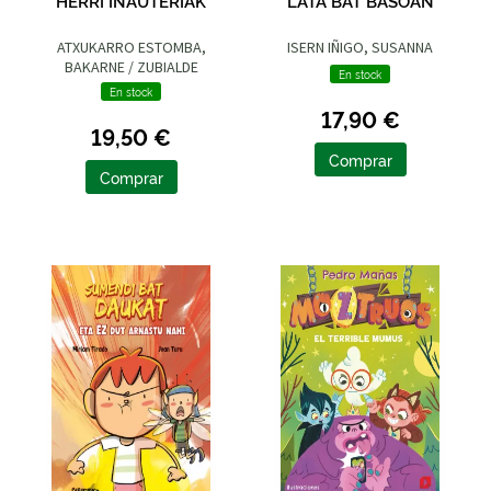
HERRI INAUTERIAK
LATA BAT BASOAN
ATXUKARRO ESTOMBA,
ISERN IÑIGO, SUSANNA
BAKARNE / ZUBIALDE
En stock
GRAJIRENA, IZASKUN
En stock
17,90 €
19,50 €
Comprar
Comprar