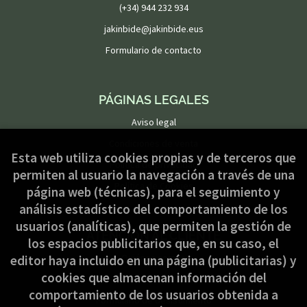
(+34) 944 232 934
jakinbide@jakinbide.eus
Formulario de contacto
PÁGINAS LEGALES
Aviso legal
Condiciones de venta
Esta web utiliza cookies propias y de terceros que
Política de privacidad
permiten al usuario la navegación a través de una
Política de Cookies
página web (técnicas), para el seguimiento y
análisis estadístico del comportamiento de los
usuarios (analíticas), que permiten la gestión de
ATENCIÓN AL CLIENTE
los espacios publicitarios que, en su caso, el
Quiénes somos
editor haya incluido en una página (publicitarias) y
cookies que almacenan información del
Pedidos especiales
comportamiento de los usuarios obtenida a
Formulario de desistimiento