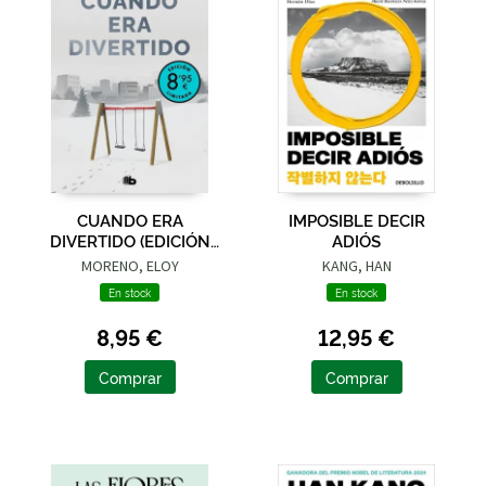
CUANDO ERA
IMPOSIBLE DECIR
DIVERTIDO (EDICIÓN
ADIÓS
LIMITADA · VERANO)
MORENO, ELOY
KANG, HAN
En stock
En stock
8,95 €
12,95 €
Comprar
Comprar