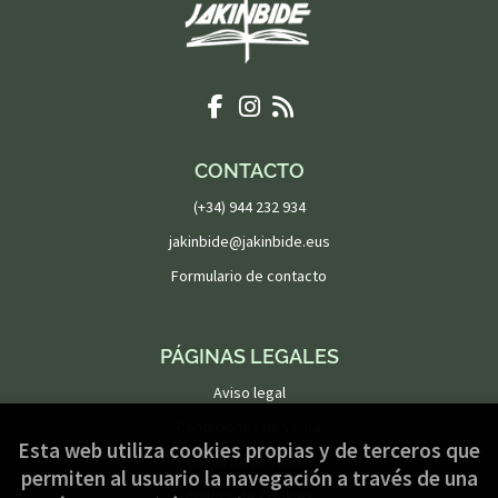
CONTACTO
(+34) 944 232 934
jakinbide@jakinbide.eus
Formulario de contacto
PÁGINAS LEGALES
Aviso legal
Condiciones de venta
Esta web utiliza cookies propias y de terceros que
Política de privacidad
permiten al usuario la navegación a través de una
Política de Cookies