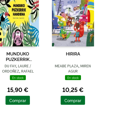
MUNDUKO
HIRIRA
PUZKERRIK
HANDIENA
DU FAY, LAURE /
MEABE PLAZA, MIREN
ORDOÑEZ, RAFAEL
AGUR
En stock
En stock
15,90 €
10,25 €
Comprar
Comprar