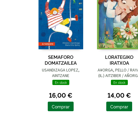
SEMAFORO
LORATEGIKO
DOMATZAILEA
IRATXOA
USANDIZAGA LOPEZ,
A¥ORGA, PELLO / RAY
AINTZANE
(IL.) AITZIBER / AÑOR
LOPEZ, PELLO
En stock
En stock
16,00 €
14,00 €
Comprar
Comprar