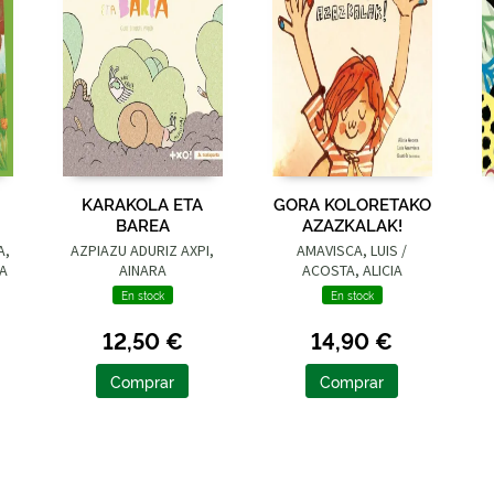
KARAKOLA ETA
GORA KOLORETAKO
BAREA
AZAZKALAK!
A,
AZPIAZU ADURIZ AXPI,
AMAVISCA, LUIS /
GA
AINARA
ACOSTA, ALICIA
En stock
En stock
12,50 €
14,90 €
Comprar
Comprar