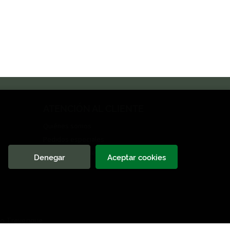
ATENCIÓN AL CLIENTE
Quiénes somos
Pedidos especiales
Formulario de desistimiento
Denegar
Aceptar cookies
o Trevenque