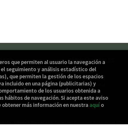
ACTO
PÁGINAS LEGALES
ceros que permiten al usuario la navegación a
el seguimiento y análisis estadístico del
) 944 232 934
Aviso legal
s), que permiten la gestión de los espacios
nbide@jakinbide.eus
Condiciones de venta
ya incluido en una página (publicitarias) y
ulario de contacto
Política de privacidad
omportamiento de los usuarios obtenida a
Política de Cookies
s hábitos de navegación. Si acepta este aviso
e obtener más información en nuestra
aquí
o
nbide - Librería Diocesana
. Todos los Derechos Reservados |
Grup