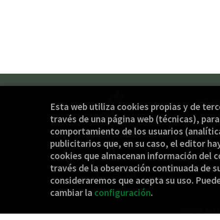
CONT
Esta web utiliza cookies propias y de ter
través de una página web (técnicas), para 
(+34
comportamiento de los usuarios (analítica
jaki
publicitarios que, en su caso, el editor ha
Form
cookies que almacenan información del c
través de la observación continuada de su
consideraremos que acepta su uso. Pued
cambiar la
configuración
.
2026 ©
Jaki