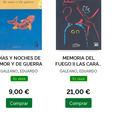
DÍAS Y NOCHES DE
MEMORIA DEL
MOR Y DE GUERRA
FUEGO II LAS CARAS
Y LAS MÁSCARAS
GALEANO, EDUARDO
GALEANO, EDUARDO
En stock
En stock
9,00 €
21,00 €
Comprar
Comprar