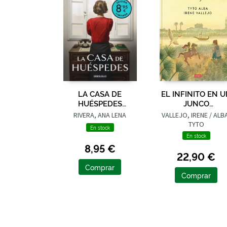
LA CASA DE
EL INFINITO EN 
HUÉSPEDES
JUNCO
(EDICIÓN LIMITADA ·
(ADAPTACIÓN
RIVERA, ANA LENA
VALLEJO, IRENE / ALB
VERANO)
GRÁFICA)
TYTO
En stock
En stock
8,95 €
22,90 €
Comprar
Comprar