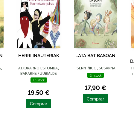
UN
HERRI INAUTERIAK
LATA BAT BASOAN
D
A,
ATXUKARRO ESTOMBA,
ISERN IÑIGO, SUSANNA
T
BAKARNE / ZUBIALDE
/
En stock
GRAJIRENA, IZASKUN
En stock
17,90 €
19,50 €
Comprar
Comprar