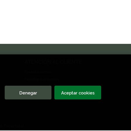
ATENCIÓN AL CLIENTE
Quiénes somos
Pedidos especiales
Formulario de desistimiento
Denegar
Aceptar cookies
o Trevenque