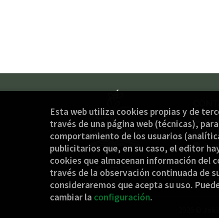
CONT
Esta web utiliza cookies propias y de ter
(+34
través de una página web (técnicas), para 
jaki
comportamiento de los usuarios (analítica
Form
publicitarios que, en su caso, el editor ha
cookies que almacenan información del c
través de la observación continuada de su
consideraremos que acepta su uso. Pued
cambiar la
configuración
.
2026 ©
Jaki