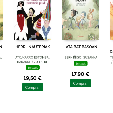
UN
HERRI INAUTERIAK
LATA BAT BASOAN
D
A,
ATXUKARRO ESTOMBA,
ISERN IÑIGO, SUSANNA
T
BAKARNE / ZUBIALDE
/
En stock
GRAJIRENA, IZASKUN
En stock
17,90 €
19,50 €
Comprar
Comprar