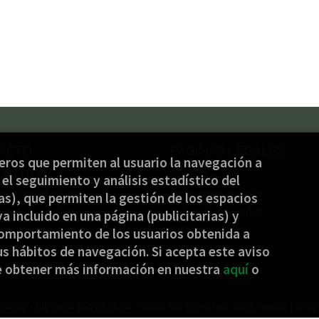
ACTO
PÁGINAS LEGALES
ceros que permiten al usuario la navegación a
) 944 232 934
Aviso legal
el seguimiento y análisis estadístico del
nbide@jakinbide.eus
Condiciones de venta
s), que permiten la gestión de los espacios
ulario de contacto
Política de privacidad
ya incluido en una página (publicitarias) y
Política de Cookies
omportamiento de los usuarios obtenida a
s hábitos de navegación. Si acepta este aviso
e obtener más información en nuestra
aquí
o
nbide - Librería Diocesana
. Todos los Derechos Reservados |
Grup