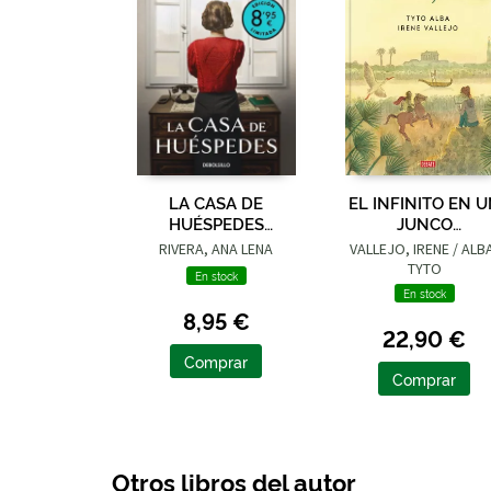
LA CASA DE
EL INFINITO EN 
HUÉSPEDES
JUNCO
(EDICIÓN LIMITADA ·
(ADAPTACIÓN
RIVERA, ANA LENA
VALLEJO, IRENE / ALB
VERANO)
GRÁFICA)
TYTO
En stock
En stock
8,95 €
22,90 €
Comprar
Comprar
Otros libros del autor