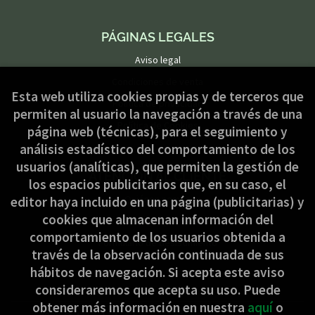
PÁGINAS LEGALES
Aviso legal
Condiciones de venta
Esta web utiliza cookies propias y de terceros que
Política de privacidad
permiten al usuario la navegación a través de una
Política de Cookies
página web (técnicas), para el seguimiento y
análisis estadístico del comportamiento de los
usuarios (analíticas), que permiten la gestión de
ATENCIÓN AL CLIENTE
los espacios publicitarios que, en su caso, el
Quiénes somos
editor haya incluido en una página (publicitarias) y
cookies que almacenan información del
Pedidos especiales
comportamiento de los usuarios obtenida a
Formulario de desistimiento
través de la observación continuada de sus
hábitos de navegación. Si acepta este aviso
consideraremos que acepta su uso. Puede
obtener más información en nuestra
aquí
o