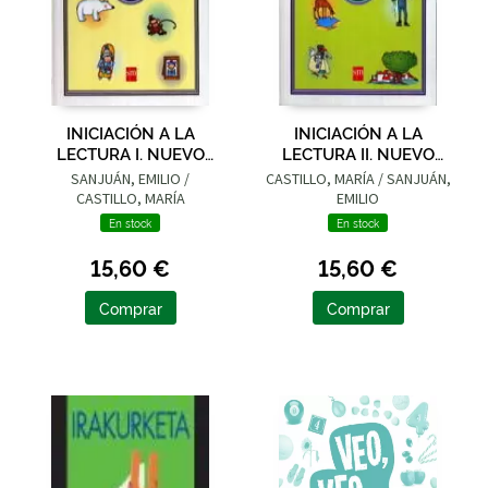
INICIACIÓN A LA
INICIACIÓN A LA
LECTURA I. NUEVO
LECTURA II. NUEVO
PARQUE DE PAPEL
PARQUE DE PAPEL
SANJUÁN, EMILIO /
CASTILLO, MARÍA / SANJUÁN,
CASTILLO, MARÍA
EMILIO
En stock
En stock
15,60 €
15,60 €
Comprar
Comprar