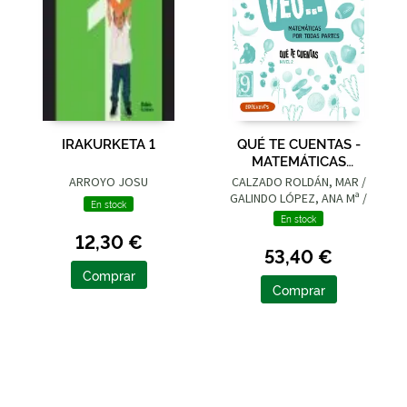
IRAKURKETA 1
QUÉ TE CUENTAS -
MATEMÁTICAS
MANIPULATIVAS. NIVEL
ARROYO JOSU
CALZADO ROLDÁN, MAR /
2
GALINDO LÓPEZ, ANA Mª /
En stock
TODOLÍ BOFÍ, Mª DOLORES
En stock
12,30 €
53,40 €
Comprar
Comprar