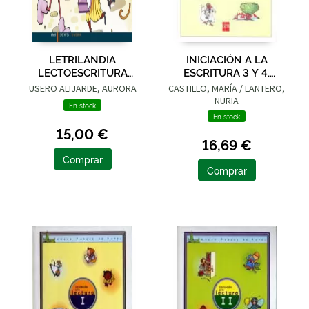
LETRILANDIA
INICIACIÓN A LA
LECTOESCRITURA
ESCRITURA 3 Y 4.
CUADERNO 3 DE
NUEVO PARQUE DE
USERO ALIJARDE, AURORA
CASTILLO, MARÍA / LANTERO,
ESCRITURA (PAUTA
PAPEL
NURIA
En stock
MONTESSORI)
En stock
15,00 €
16,69 €
Comprar
Comprar