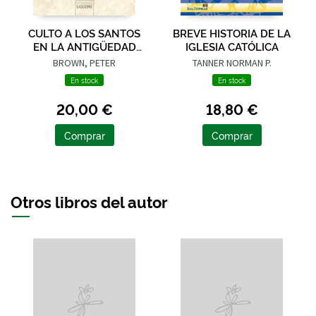
CULTO A LOS SANTOS
BREVE HISTORIA DE LA
EN LA ANTIGÜEDAD
IGLESIA CATÓLICA
TARDIA, EL
BROWN, PETER
TANNER NORMAN P.
En stock
En stock
20,00 €
18,80 €
Comprar
Comprar
Otros libros del autor