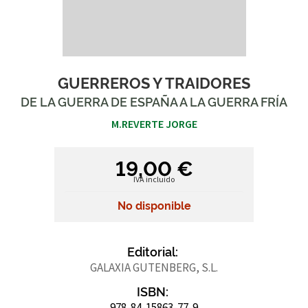
GUERREROS Y TRAIDORES
DE LA GUERRA DE ESPAÑA A LA GUERRA FRÍA
M.REVERTE JORGE
19,00 €
IVA incluido
No disponible
Editorial:
GALAXIA GUTENBERG, S.L.
ISBN:
978-84-15863-77-9