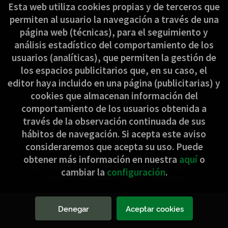
Esta web utiliza cookies propias y de terceros que
Política de privacidad
permiten al usuario la navegación a través de una
Política de Cookies
página web (técnicas), para el seguimiento y
análisis estadístico del comportamiento de los
usuarios (analíticas), que permiten la gestión de
ATENCIÓN AL CLIENTE
los espacios publicitarios que, en su caso, el
Quiénes somos
editor haya incluido en una página (publicitarias) y
cookies que almacenan información del
Pedidos especiales
comportamiento de los usuarios obtenida a
Formulario de desistimiento
través de la observación continuada de sus
hábitos de navegación. Si acepta este aviso
consideraremos que acepta su uso. Puede
obtener más información en nuestra
aquí
o
2026 ©
Jakinbide - Librería Diocesana
. Todos los
cambiar la
configuración
.
Derechos Reservados |
Grupo Trevenque
Denegar
Aceptar cookies